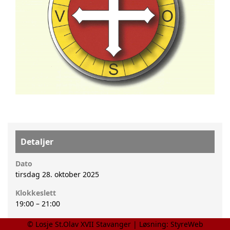
Detaljer
Dato
tirsdag 28. oktober 2025
Klokkeslett
19:00
–
21:00
Kalender
© Losje St.Olav XVII Stavanger | Løsning:
StyreWeb